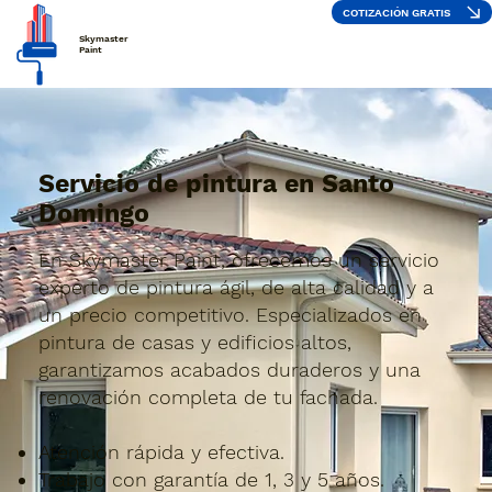
COTIZACIÓN GRATIS
Skymaster
Paint
Servicio de pintura en Santo
Domingo
En Skymaster Paint, ofrecemos un servicio
experto de pintura ágil, de alta calidad y a
un precio competitivo. Especializados en
pintura de casas y edificios altos,
garantizamos acabados duraderos y una
renovación completa de tu fachada.
Atención rápida y efectiva.
Trabajo con garantía de 1, 3 y 5 años.