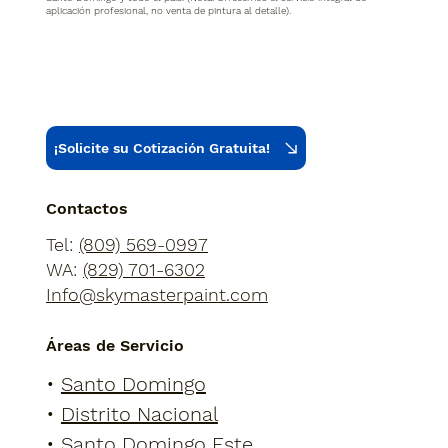
aplicación profesional, no venta de pintura al detalle).
¡Solicite su Cotización Gratuita!
Contactos
Tel:
(809) 569-0997
WA:
(829) 701-6302
Info@skymasterpaint.com
Á
reas de Servicio
•
Santo Domingo
•
Distrito Nacional
•
Santo Domingo Este