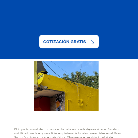
COTIZACIÓN GRATIS
El impacto visual de tu marca en la calle no puede dejarse al azar. Escala tu
visibilidad con la empresa líder en pintura de locales comerciales en el Gran
Santo Domingo y todo el país. (Nota: Ofrecemos el servicio integral de