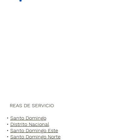
Pintura de Edificios
Pintura de Oficinas
Pintura de parqueos
Pintura de Colmados
Ubicaciones
Nosotros
Blog
Á
REAS DE SERVICIO
•
Santo Domingo
•
Distrito Nacional
•
Santo Domingo Este
•
Santo Domingo Norte