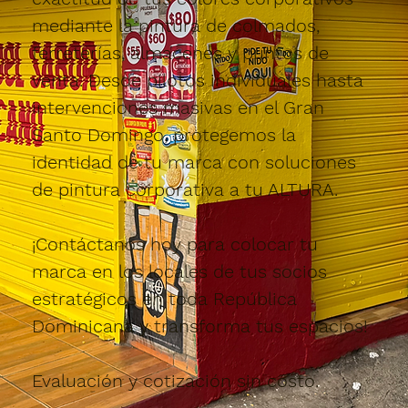
mediante la pintura de colmados,
ferreterías, almacenes y puntos de
venta. Desde pilotos individuales hasta
intervenciones masivas en el Gran
Santo Domingo, protegemos la
identidad de tu marca con soluciones
de pintura corporativa a tu ALTURA.
¡Contáctanos hoy para colocar tu
marca en los locales de tus socios
estratégicos en toda República
Dominicana y transforma tus espacios!
Evaluación y cotización sin costo.