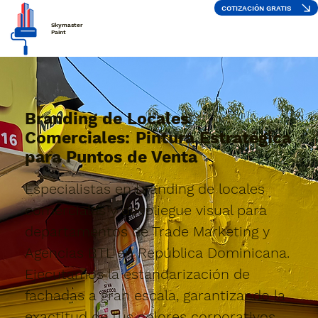
COTIZACIÓN GRATIS
Skymaster
Paint
Branding de Locales
Comerciales: Pintura Estratégica
para Puntos de Venta
Especialistas en branding de locales
comerciales y despliegue visual para
departamentos de Trade Marketing y
Agencias BTL en República Dominicana.
Ejecutamos la estandarización de
fachadas a gran escala, garantizando la
exactitud de tus colores corporativos